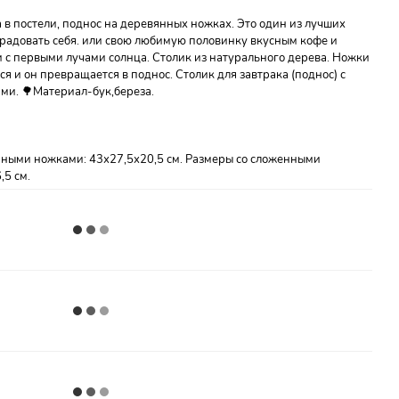
 в постели, поднос на деревянных ножках. Это один из лучших
брадовать себя. или свою любимую половинку вкусным кофе и
и с первыми лучами солнца. Столик из натурального дерева. Ножки
я и он превращается в поднос. Столик для завтрака (поднос) с
и. 🌳Материал-бук,береза.
ными ножками: 43х27,5х20,5 см. Размеры со сложенными
,5 см.