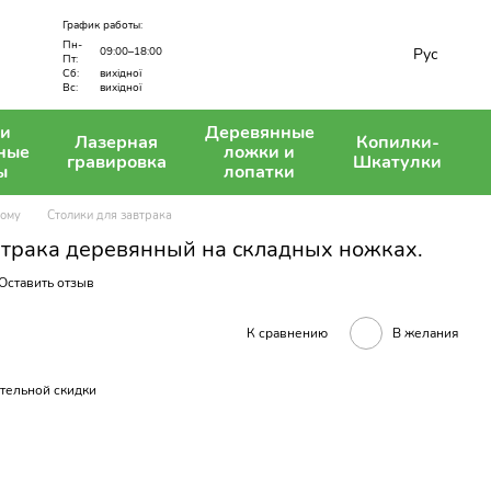
График работы:
Пн-
Рус
09:00–18:00
Пт:
вихідної
Сб:
Вс:
вихідної
 и
Деревянные
Лазерная
Копилки-
ные
ложки и
гравировка
Шкатулки
ы
лопатки
дому
Столики для завтрака
втрака деревянный на складных ножках.
Оставить отзыв
К сравнению
В желания
тельной скидки