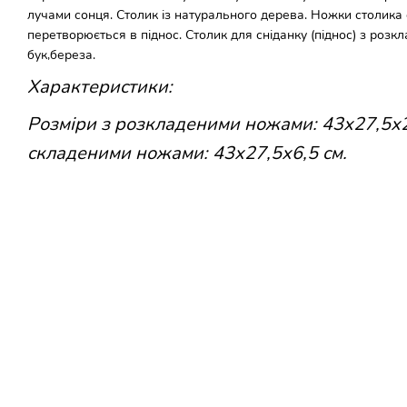
лучами сонця. Столик із натурального дерева. Ножки столика 
перетворюється в піднос. Столик для сніданку (піднос) з роз
бук,береза.
Характеристики:
Розміри з розкладеними ножами: 43х27,5х20
складеними ножами: 43х27,5х6,5 см.