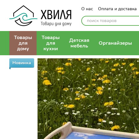
Перейти к основному контенту
О нас
Оплата и доставка
Контактная информация
Публичная оферта
Товары
Товары
Детская
для
для
Органайзеры
мебель
дому
кухни
Новинка