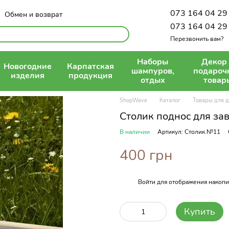
073 164 04 29
Обмен и возврат
Политика конфиденциальности
073 164 04 29
Перезвонить вам?
Наборы
Декор
Новогодние
Карпатская
шампуров,
подароч
изделия
продукция
отдых
товар
ShopWave
Каталог
Товары для 
Столик поднос для за
В наличии
Артикул: Столик.№11
400 грн
Войти
для отображения накопи
%
Купить