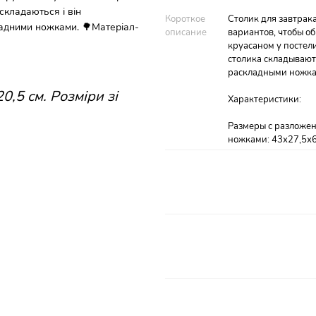
складаються і він
Короткое
Столик для завтрака
кладними ножками. 🌳Матеріал-
описание
вариантов, чтобы о
круасаном у постел
столика складываютс
раскладными ножкам
,5 см. Розміри зі
Характеристики:
Размеры с разложен
ножками: 43х27,5х6