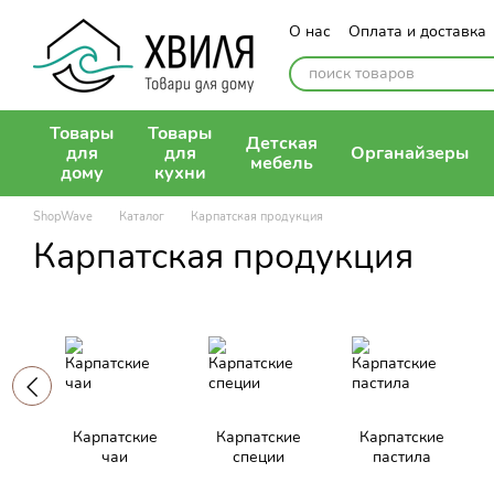
Перейти к основному контенту
О нас
Оплата и доставка
Контактная информация
Публичная оферта
Товары
Товары
Детская
для
для
Органайзеры
мебель
дому
кухни
ShopWave
Каталог
Карпатская продукция
Карпатская продукция
Карпатские
Карпатские
Карпатские
чаи
специи
пастила