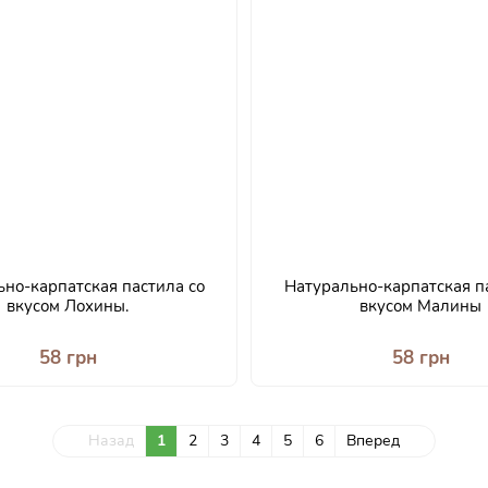
но-карпатская пастила со
Натурально-карпатская п
вкусом Лохины.
вкусом Малины
58 грн
58 грн
Назад
1
2
3
4
5
6
Вперед