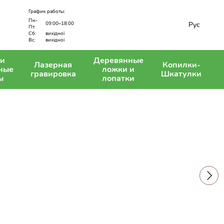
График работы:
Пн-
Рус
09:00–18:00
Пт:
вихідної
Сб:
Вс:
вихідної
 и
Деревянные
Лазерная
Копилки-
ные
ложки и
гравировка
Шкатулки
ы
лопатки