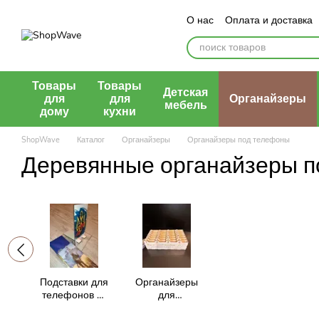
Перейти к основному контенту
О нас
Оплата и доставка
Контактная информация
Публичная оферта
Товары
Товары
Детская
для
для
Органайзеры
мебель
дому
кухни
ShopWave
Каталог
Органайзеры
Органайзеры под телефоны
Деревянные органайзеры 
Подставки для
Органайзеры
телефонов из
для
дерева
телефонов в