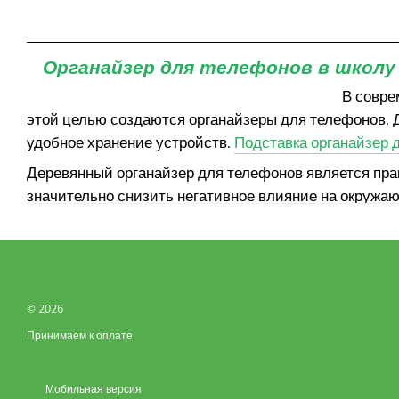
Органайзер для телефонов в школу
В совре
этой целью создаются органайзеры для телефонов. Д
удобное хранение устройств.
Подставка органайзер 
Деревянный органайзер для телефонов является пра
значительно снизить негативное влияние на окружа
занимается изготовлением деревянных подставок в о
соответствии со своими потребностями и интерьер
Органайзер для телефонов в школу от Shopwave – эт
выдерживают интенсивную эксплуатацию. Привлекат
© 2026
для учебного процесса.
Принимаем к оплате
Заказать от нас органайзер для телефонов высокого
оптимальный вариант прямо сейчас!
Мобильная версия