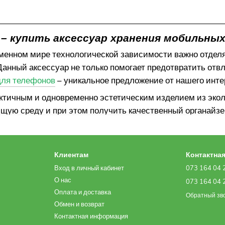
– купить аксессуар хранения мобильны
менном мире технологической зависимости важно отделя
анный аксессуар не только помогает предотвратить отвл
для телефонов
– уникальное предложение от нашего инте
ктичным и одновременно эстетическим изделием из экол
ющую среду и при этом получить качественный органайз
ригинальном дизайне, в разных размерах и цветах, что 
ом помещения.
о высокопрочные и долговечные изделия из дерева, кот
Клиентам
Контактна
ельный вид, натуральность материалов и функциональн
Вход в личный кабинет
073 164 04 
О нас
073 164 04 
Оплата и доставка
Обратный зв
 качества ручной работы удастся очень быстро и недорог
Обмен и возврат
Контактная информация