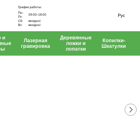
График работы:
Пн-
Рус
09:00–18:00
Пт:
вихідної
Сб:
Вс:
вихідної
 и
Деревянные
Лазерная
Копилки-
чные
ложки и
гравировка
Шкатулки
ры
лопатки