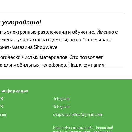
х устройств!
ть электронные развлечения и обучение. Именно с
ечение учащихся на гаджеты, но и обеспечивает
рнет-магазина Shopwave!
огически чистых материалов. Это позволяет
ер для мобильных телефонов. Наша компания
позволяет каждому подобрать аксессуар в
орые со временем не деформируются и легко
я информация
ость подставок делает их полезными аксессуарами
29
Telegram
29
Telegram
shopwave.office@gmail.com
онок
о! Открывайте онлайн-каталог и выбирайте
Ивано-Франковская обл., Косовский