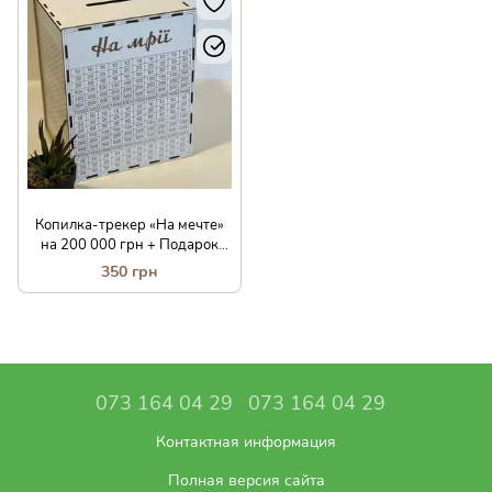
Копилка-трекер «На мечте»
на 200 000 грн + Подарок
подставка под телефон!
350 грн
073 164 04 29
073 164 04 29
Контактная информация
Полная версия сайта