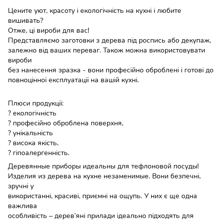
Цените уют, красоту і екологічність на кухні і любите
вишивать?
Отже, ці вироби для вас!
Представляємо заготовки з дерева під роспись або декупаж,
залежно від ваших переваг. Також можна використовувати
вироби
без нанесення зразка - вони професійно оброблені і готові до
повноцінної експлуатації на вашій кухні.
Плюси продукції:
? екологічність
? професійно оброблена поверхня,
? унікальність
? висока якість,
? гіпоалергенність.
Деревянные приборы идеальны для тефлоновой посуды!
Изделия из дерева на кухне незаменимые. Вони безпечні,
зручні у
використанні, красиві, приємні на ощупь. У них є ще одна
важлива
особливість – дерев’яні прилади ідеально підходять для