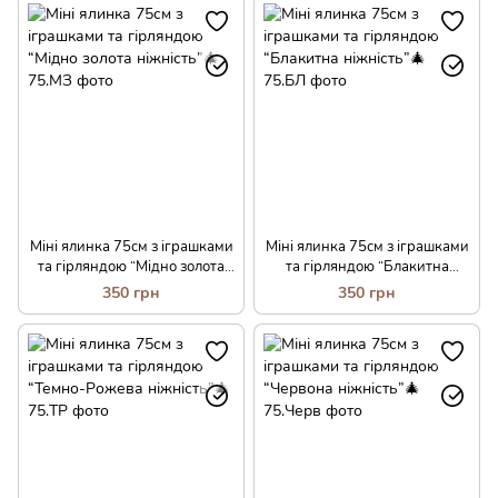
Міні ялинка 75см з іграшками
Міні ялинка 75см з іграшками
та гірляндою “Мідно золота
та гірляндою “Блакитна
ніжність”🎄
ніжність”🎄
350 грн
350 грн