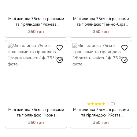
Міні ялинка 75см з іграшками
Міні ялинка 75см з іграшками
та гірляндою “Рожева
та гірляндою “Темно-Сіра
ніжність”🎄
ніжність”🎄
350 грн
350 грн
1
Міні ялинка 75см з іграшками
Міні ялинка 75см з іграшками
та гірляндою “Чорна
та гірляндою “Жовта
ніжність”🎄
ніжність”🎄
350 грн
350 грн