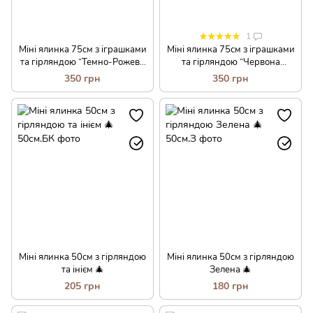
1
Міні ялинка 75см з іграшками
Міні ялинка 75см з іграшками
та гірляндою “Темно-Рожева
та гірляндою “Червона
ніжність”🎄
ніжність”🎄
350 грн
350 грн
Міні ялинка 50см з гірляндою
Міні ялинка 50см з гірляндою
та інієм 🎄
Зелена 🎄
205 грн
180 грн