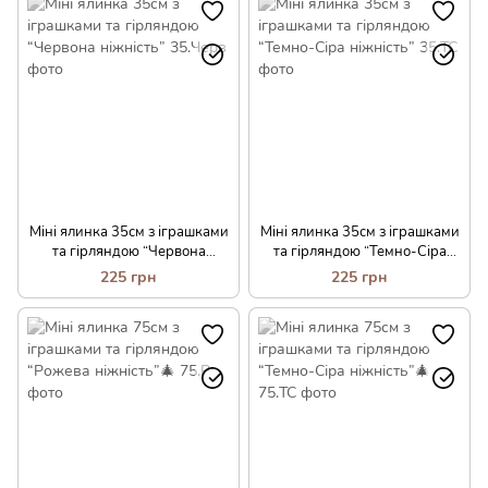
Міні ялинка 35см з іграшками
Міні ялинка 35см з іграшками
та гірляндою “Червона
та гірляндою “Темно-Сіра
ніжність”
ніжність”
225 грн
225 грн