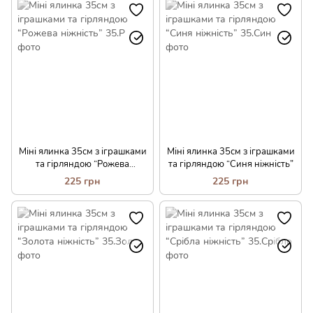
Міні ялинка 35см з іграшками
Міні ялинка 35см з іграшками
та гірляндою “Рожева
та гірляндою “Синя ніжність”
ніжність”
225 грн
225 грн