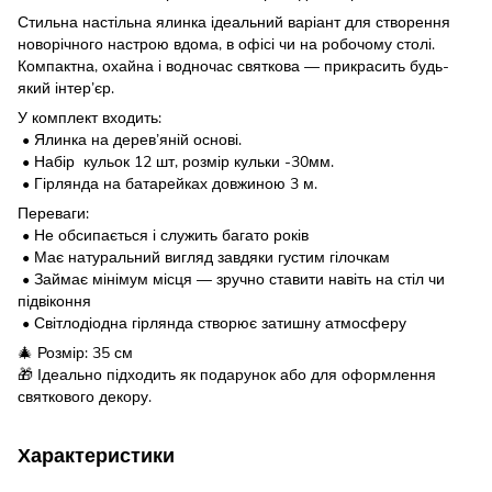
Стильна настільна ялинка ідеальний варіант для створення
новорічного настрою вдома, в офісі чи на робочому столі.
Компактна, охайна і водночас святкова — прикрасить будь-
який інтер’єр.
У комплект входить:
• Ялинка на дерев’яній основі.
• Набір кульок 12 шт, розмір кульки -30мм.
• Гірлянда на батарейках довжиною 3 м.
Переваги:
• Не обсипається і служить багато років
• Має натуральний вигляд завдяки густим гілочкам
• Займає мінімум місця — зручно ставити навіть на стіл чи
підвіконня
• Світлодіодна гірлянда створює затишну атмосферу
🎄 Розмір: 35 см
🎁 Ідеально підходить як подарунок або для оформлення
святкового декору.
Характеристики