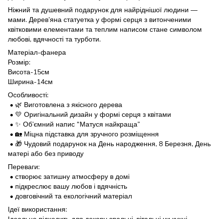
Ніжний та душевний подарунок для найріднішої людини —
мами. Дерев’яна статуетка у формі серця з витонченими
квітковими елементами та теплим написом стане символом
любові, вдячності та турботи.
Матеріал-фанера
Розмір:
Висота-15см
Ширина-14см
Особливості:
• 🌿 Виготовлена з якісного дерева
• 💛 Оригінальний дизайн у формі серця з квітами
• ✨ Об’ємний напис “Матуся найкраща”
• 🏡 Міцна підставка для зручного розміщення
• 🎁 Чудовий подарунок на День народження, 8 Березня, День
матері або без приводу
Переваги:
• створює затишну атмосферу в домі
• підкреслює вашу любов і вдячність
• довговічний та екологічний матеріал
Ідеї використання: