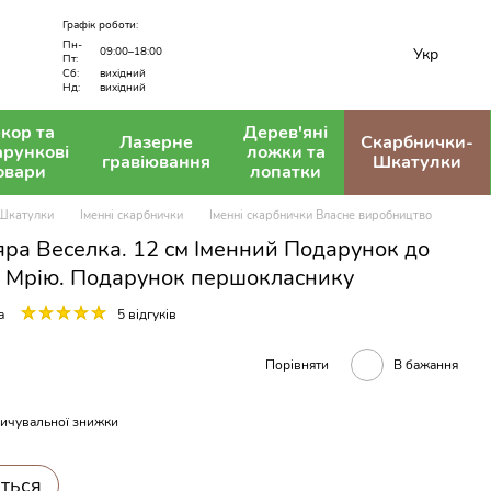
Графік роботи:
Пн-
Укр
09:00–18:00
Пт:
вихідний
Сб:
Нд:
вихідний
кор та
Дерев'яні
Лазерне
Скарбнички-
арункові
ложки та
гравіювання
Шкатулки
овари
лопатки
Шкатулки
Іменні скарбнички
Іменні скарбнички Власне виробництво
ра Веселка. 12 см Іменний Подарунок до
а Мрію. Подарунок першокласнику
а
5 відгуків
Порівняти
В бажання
ичувальної знижки
иться