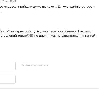
2025 в 08:23
е чудово... прийшли дуже швидко ... Дякую адміністраторам
.
иля" за гарну роботу 🔥 дуже гарні скарбнички. І окремо
ставлений товар🫶🏼 не дивлячись на завантаження на той
Увійти за допомогою