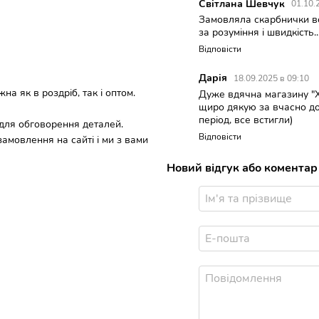
Світлана Шевчук
01.10.
Замовляла скарбнички вс
за розуміння і швидкість...
Відповісти
Дарія
18.09.2025 в 09:10
а як в роздріб, так і оптом.
Дуже вдячна магазину "Хв
щиро дякую за вчасно до
період, все встигли)
 для обговорення деталей.
Відповісти
замовлення на сайті і ми з вами
Новий відгук або коментар