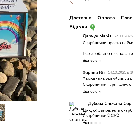
Доставка
Оплата
Пове
Відгуки
5
Дарчук Марія
24.11.2025
Скарбнички просто неймо
Все зроблено якісно, а 
Відповісти
Зоряна Кіт
14.10.2025 в 1
Замовляла скарбнички на
Скарбнички гарні, дякую
Відповісти
Дубова Сніжана Серг
Дякую! Замовляла скарбн
Скарбнички😍😍😍
Відповісти