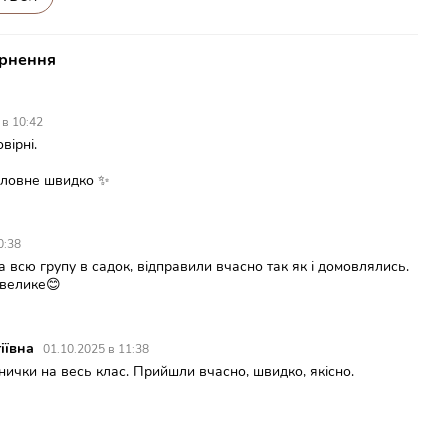
рнення
 в 10:42
вірні.
головне швидко ✨
0:38
 всю групу в садок, відправили вчасно так як і домовлялись.
 велике😊
іївна
01.10.2025 в 11:38
ички на весь клас. Прийшли вчасно, швидко, якісно.