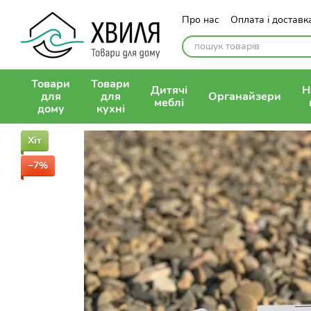
Перейти до основного контенту
Про нас
Оплата і доставк
Контактна інформація
П
Публічна оферта
Товари
Товари
Дитячі
Н
для
для
Органайзери
меблі
дому
кухні
Хіт
−7%