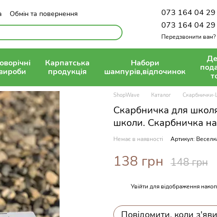
073 164 04 29
а
Обмін та повернення
олітика конфіденційності
073 164 04 29
Передзвонити вам?
Де
оворічні
Карпатська
Набори
под
вироби
продукція
шампурів,відпочинок
т
ShopWave
Каталог
Скарбнички-
Скарбничка для школя
школи. Скарбничка н
Немає в наявності
Артикул: Веселк
138 грн
148 грн
Увійти
для відображення накоп
%
Повідомити, коли з'яв