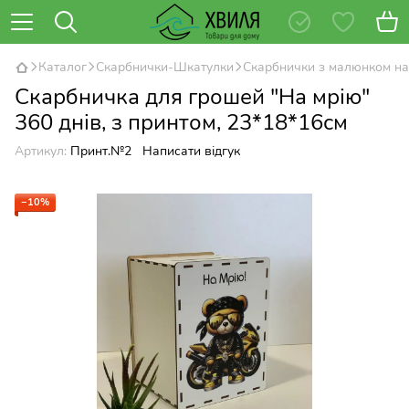
Каталог
Скарбнички-Шкатулки
Скарбнички з малюнком на
Скарбничка для грошей "На мрію"
360 днів, з принтом, 23*18*16см
Артикул:
Принт.№2
Написати відгук
−10%