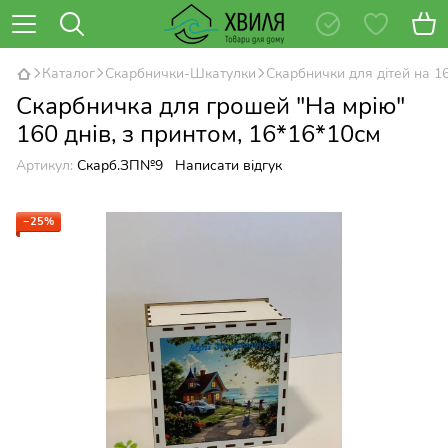
Каталог
Скарбнички-Шкатулки
Скарбнички для дітей на 1
Скарбничка для грошей "На мрію"
160 днів, з принтом, 16*16*10см
Артикул:
Скарб.ЗП№9
Написати відгук
−25%