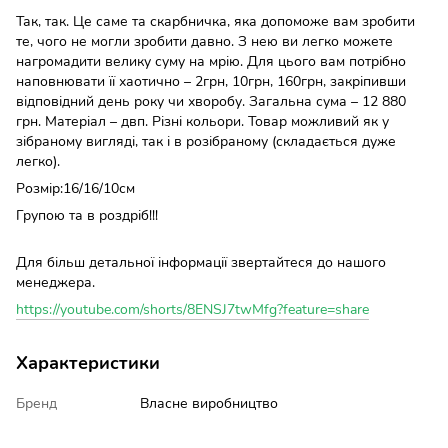
Так, так. Це саме та скарбничка, яка допоможе вам зробити
те, чого не могли зробити давно. З нею ви легко можете
нагромадити велику суму на мрію. Для цього вам потрібно
наповнювати її хаотично – 2грн, 10грн, 160грн, закріпивши
відповідний день року чи хворобу. Загальна сума – 12 880
грн. Матеріал – двп. Різні кольори. Товар можливий як у
зібраному вигляді, так і в розібраному (складається дуже
легко).
Розмір:16/16/10см
Групою та в роздріб!!!
Для більш детальної інформації звертайтеся до нашого
менеджера.
https://youtube.com/shorts/8ENSJ7twMfg?feature=share
Характеристики
Бренд
Власне виробництво