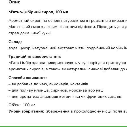
Опис
М'ятно-імбірний сироп, 100 мл
Ароматний сироп на основі натуральних інгредієнтів з виразним
Має свіжий смак з легким пікантним відтінком. Підходить для д
страв домашньої кухні.
Склад:
вода, цукор, натуральний екстракт м'яти, подрібнений корінь ім
Традиційне використання:
М'ята і імбір здавна використовують у кулінарії для приготува
ароматних сиропів, а також як натуральні смакові добавки до 
Способи вживання:
– як добавка до чаю, лимонадів, коктейлів
– для поливу млинців, сирників, морозива або каш
– для ароматизації домашньої випічки чи фруктових салатів.
Об'єм:
100 мл
Умови зберігання:
збереження в прохолодному місці, після ві