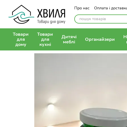
Перейти до основного контенту
Про нас
Оплата і доставк
Контактна інформація
П
Публічна оферта
Товари
Товари
Дитячі
Н
для
для
Органайзери
меблі
дому
кухні