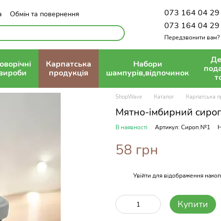
073 164 04 29
а
Обмін та повернення
олітика конфіденційності
073 164 04 29
Передзвонити вам?
Де
оворічні
Карпатська
Набори
под
вироби
продукція
шампурів,відпочинок
т
ShopWave
Каталог
Карпатська п
Мятно-імбирний сироп
В наявності
Артикул: Сироп.№1
Н
58 грн
Увійти
для відображення накоп
%
Купити