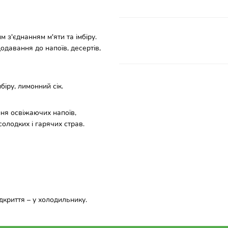
 з'єднанням м'яти та імбіру.
одавання до напоїв, десертів,
біру, лимонний сік.
ння освіжаючих напоїв,
солодких і гарячих страв.
дкриття – у холодильнику.