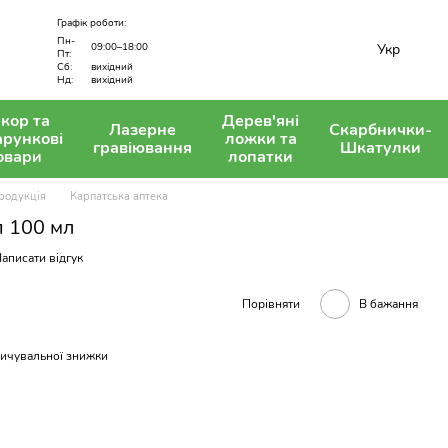
Графік роботи:
Пн-
Укр
09:00–18:00
Пт:
вихідний
Сб:
Нд:
вихідний
кор та
Дерев'яні
Лазерне
Скарбнички-
арункові
ложки та
гравіювання
Шкатулки
овари
лопатки
родукція
Карпатська аптека
 100 мл
аписати відгук
Порівняти
В бажання
ичувальної знижки