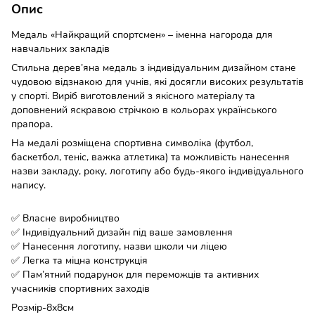
Опис
Медаль «Найкращий спортсмен» – іменна нагорода для
навчальних закладів
Стильна дерев’яна медаль з індивідуальним дизайном стане
чудовою відзнакою для учнів, які досягли високих результатів
у спорті. Виріб виготовлений з якісного матеріалу та
доповнений яскравою стрічкою в кольорах українського
прапора.
На медалі розміщена спортивна символіка (футбол,
баскетбол, теніс, важка атлетика) та можливість нанесення
назви закладу, року, логотипу або будь-якого індивідуального
напису.
✅ Власне виробництво
✅ Індивідуальний дизайн під ваше замовлення
✅ Нанесення логотипу, назви школи чи ліцею
✅ Легка та міцна конструкція
✅ Пам’ятний подарунок для переможців та активних
учасників спортивних заходів
Розмір-8х8см