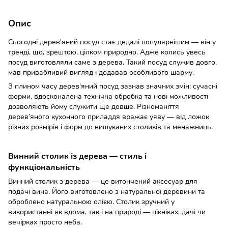
Опис
Сьогодні дерев'яний посуд стає дедалі популярнішим — він у
тренді, що, зрештою, цілком природно. Адже колись увесь
посуд виготовляли саме з дерева. Такий посуд служив довго,
мав привабливий вигляд і додавав особливого шарму.
З плином часу дерев'яний посуд зазнав значних змін: сучасні
форми, вдосконалена технічна обробка та нові можливості
дозволяють йому служити ще довше. Різноманіття
дерев’яного кухонного приладдя вражає уяву — від ложок
різних розмірів і форм до вишуканих столиків та менажниць.
Винний столик із дерева — стиль і
функціональність
Винний столик з дерева — це витончений аксесуар для
подачі вина. Його виготовлено з натуральної деревини та
оброблено натуральною олією. Столик зручний у
використанні як вдома, так і на природі — пікніках, дачі чи
вечірках просто неба.