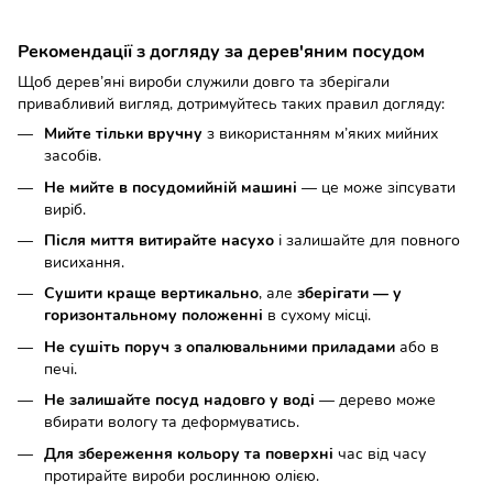
Рекомендації з догляду за дерев'яним посудом
Щоб дерев’яні вироби служили довго та зберігали
привабливий вигляд, дотримуйтесь таких правил догляду:
Мийте тільки вручну
з використанням м’яких мийних
засобів.
Не мийте в посудомийній машині
— це може зіпсувати
виріб.
Після миття витирайте насухо
і залишайте для повного
висихання.
Сушити краще вертикально
, але
зберігати — у
горизонтальному положенні
в сухому місці.
Не сушіть поруч з опалювальними приладами
або в
печі.
Не залишайте посуд надовго у воді
— дерево може
вбирати вологу та деформуватись.
Для збереження кольору та поверхні
час від часу
протирайте вироби рослинною олією.