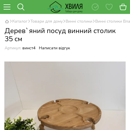
Каталог
Товари для дому
Винні столики
Винні столики Вл
Дерев`яний посуд винний столик
35 см
Артикул:
винст4
Написати відгук