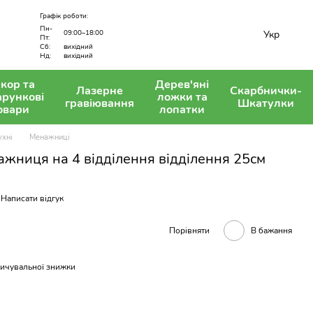
Графік роботи:
Пн-
Укр
09:00–18:00
Пт:
вихідний
Сб:
Нд:
вихідний
кор та
Дерев'яні
Лазерне
Скарбнички-
арункові
ложки та
гравіювання
Шкатулки
овари
лопатки
ухні
Менажниці
ажниця на 4 відділення відділення 25см
Написати відгук
Порівняти
В бажання
ичувальної знижки