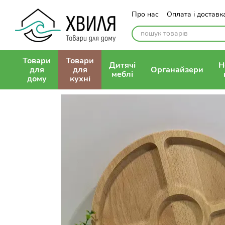
Перейти до основного контенту
Про нас
Оплата і доставк
Контактна інформація
П
Публічна оферта
Товари
Товари
Дитячі
Н
для
для
Органайзери
меблі
дому
кухні