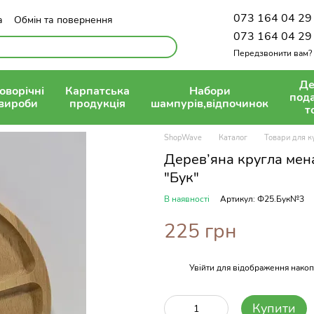
073 164 04 29
а
Обмін та повернення
олітика конфіденційності
073 164 04 29
Передзвонити вам?
Де
оворічні
Карпатська
Набори
под
вироби
продукція
шампурів,відпочинок
т
ShopWave
Каталог
Товари для к
Дерев’яна кругла мен
"Бук"
В наявності
Артикул: Ф25.Бук№3
225 грн
Увійти
для відображення накоп
%
Купити