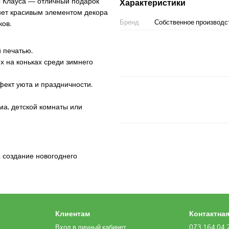
 Клауса — отличный подарок
Характеристики
нет красивым элементом декора
Бренд
Собственное производс
ков.
й печатью.
х на коньках среди зимнего
фект уюта и праздничности.
ма, детской комнаты или
, создание новогоднего
Клиентам
Контактна
Вход в личный кабинет
073 164 04 