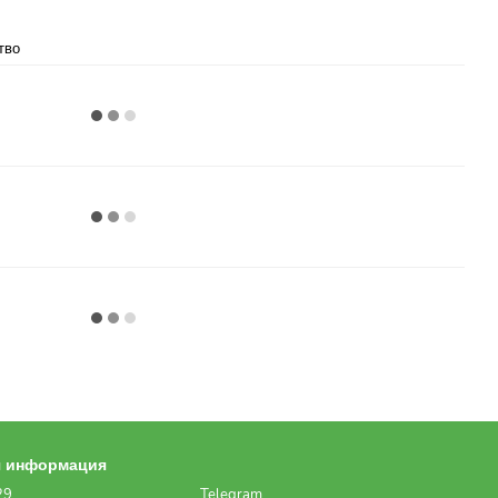
тво
я информация
29
Telegram