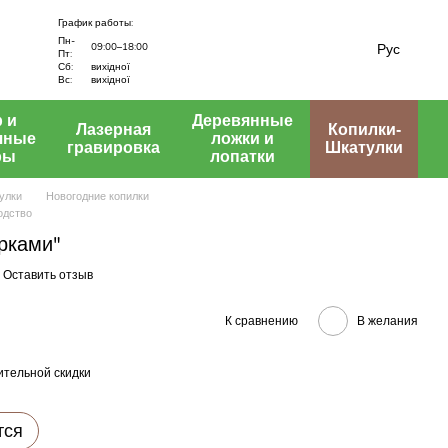
График работы:
Пн-
Рус
09:00–18:00
Пт:
вихідної
Сб:
Вс:
вихідної
 и
Деревянные
Лазерная
Копилки-
чные
ложки и
гравировка
Шкатулки
ры
лопатки
улки
Новогодние копилки
одство
рками"
Оставить отзыв
К сравнению
В желания
тельной скидки
тся