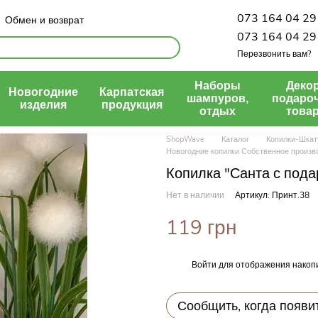
073 164 04 29
Обмен и возврат
Политика конфиденциальности
073 164 04 29
Перезвонить вам?
Наборы
Декор
Новогодние
Карпатская
шампуров,
подаро
изделия
продукция
отдых
това
ShopWave
Каталог
Копилки-Шкат
Новогодние копилки Собственное произв
Копилка "Санта с пода
Нет в наличии
Артикул: Принт.38
119 грн
Войти
для отображения накопи
%
Сообщить, когда появи