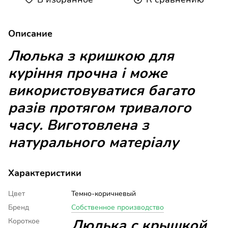
Описание
Люлька з кришкою для
куріння прочна і може
використовуватися багато
разів протягом тривалого
часу. Виготовлена ​​з
натурального матеріалу
Характеристики
Цвет
Темно-коричневый
Бренд
Собственное производство
Люлька с
крышкой
Короткое