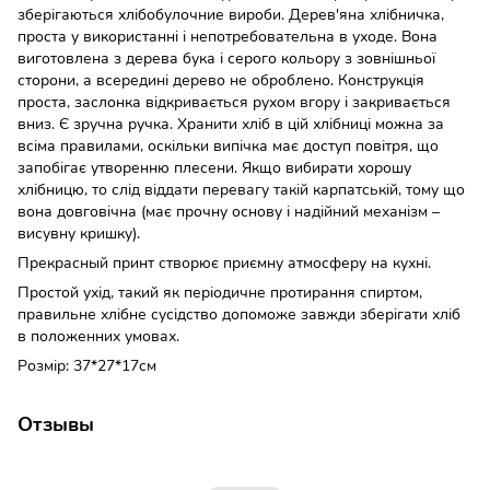
зберігаються хлібобулочние вироби. Дерев'яна хлібничка,
проста у використанні і непотребовательна в уходе. Вона
виготовлена ​​з дерева бука і серого кольору з зовнішньої
сторони, а всередині дерево не оброблено. Конструкція
проста, заслонка відкривається рухом вгору і закривається
вниз. Є зручна ручка. Хранити хліб в цій хлібниці можна за
всіма правилами, оскільки випічка має доступ повітря, що
запобігає утворенню плесени. Якщо вибирати хорошу
хлібницю, то слід віддати перевагу такій карпатській, тому що
вона довговічна (має прочну основу і надійний механізм –
висувну кришку).
Прекрасный принт створює приємну атмосферу на кухні.
Простой ухід, такий як періодичне протирання спиртом,
правильне хлібне сусідство допоможе завжди зберігати хліб
в положенних умовах.
Розмір: 37*27*17см
Отзывы