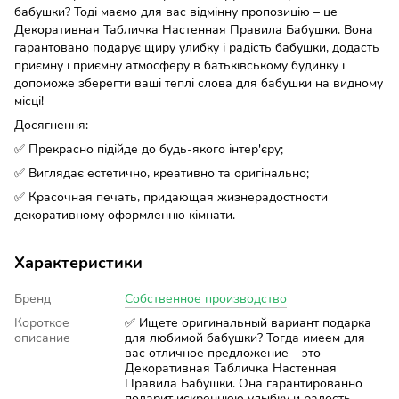
бабушки? Тоді маємо для вас відмінну пропозицію – це
Декоративная Табличка Настенная Правила Бабушки. Вона
гарантовано подарує щиру улибку і радість бабушки, додасть
приємну і приємну атмосферу в батьківському будинку і
допоможе зберегти ваші теплі слова для бабушки на видному
місці!
Досягнення:
✅ Прекрасно підійде до будь-якого інтер'єру;
✅ Виглядає естетично, креативно та оригінально;
✅ Красочная печать, придающая жизнерадостности
декоративному оформленню кімнати.
Характеристики
Бренд
Собственное производство
Короткое
✅ Ищете оригинальный вариант подарка
описание
для любимой бабушки? Тогда имеем для
вас отличное предложение – это
Декоративная Табличка Настенная
Правила Бабушки. Она гарантированно
подарит искреннюю улыбку и радость