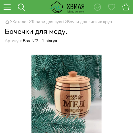
Каталог
Товари для кухні
Бочки для сипких круп
Бочечки для меду.
Артикул:
Боч №2
1 відгук